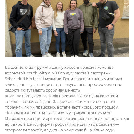
До Денного центру «Мій Дім» у Херсоні приїхала команда
волонтерів Youth With A Mission Kyiv разом із пасторами
Schorndorf Kirche з Німеччини. Вони провели з нашими дітьми
кілька днів — у грі, творчості, спілкуванні та простих моментах
радості, які тут мають особливу цінність.
Команда німецьких пасторів приїхала в Україну на короткий
період — близько 12 днів. За цей час вони хотіли не просто
побачити, як ми працюємо, а стати частиною цього процесу:
підтримати дітей і сім’ї, які живуть у прифронтовому місті.
Ми разом проводили арт-терапевтичні заняття, ігри, танці, спільні
активності. Це той формат роботи, який для нас є базовим —
створювати простір, де дитина може хоча б на кілька годин