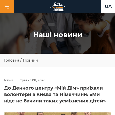
UA
Н
а
ш
і
н
о
в
и
н
и
Головна
/
Новини
News
травня 08, 2026
До Денного центру «Мій Дім» приїхали
волонтери з Києва та Німеччини: «Ми
ніде не бачили таких усміхнених дітей»