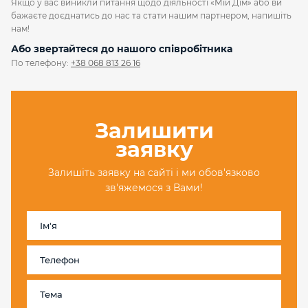
Якщо у вас виникли питання щодо діяльності «Мій Дім» або ви
бажаєте доєднатись до нас та стати нашим партнером, напишіть
нам!
Або звертайтеся до нашого співробітника
По телефону:
+38 068 813 26 16
З
а
л
и
ш
и
т
и
з
а
я
в
к
у
Залишіть заявку на сайті і ми обов'язково
зв'яжемося з Вами!