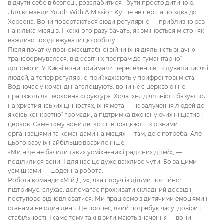
відчути себе в безпеці, розслабитися і бути просто дитиною.
Для команди Youth With A Mission Kyi це не перша поїздка до
Херсона. Вони повертаються сюди регулярно — приблизно раз
на кілька місяців. І кожного разу бачать, як змінюється місто і як
важливо продовжувати цю роботу.
Після початку повномасштабної війни їхня діяльність значно
трансформувалася: від освітніх програм до гуманітарної
допомоги. У Києві вони приймали переселенців, годували тисячі
людей, а тепер регулярно приїжджають у прифронтові міста.
Водночас у команді наголошують: вони не є церквою і не
працюють як церковна структура. Хоча їхня діяльність базується
на християнських цінностях, їхня мета — не залучення людей до
якоїсь конкретної громади, а підтримка вже існуючих ініціатив і
церков. Саме тому вони легко співпрацюють із різними
організаціями та командами на місцях — там, де є потреба. Але
цього разу їх найбільше вразило інше.
«Ми ніде не бачили таких усміхнених і радісних дітей», —
поділилися вони. І для нас це дуже важливо чути. Бо за цими
усмішками — щоденна робота.
Робота команди «Мій Дім», яка поруч із дітьми постійно:
підтримує, слухає, допомагає проживати складний досвід і
поступово відновлюватися. Ми працюємо з дитячими емоціями і
станами не один день. Це процес, який потребує часу, довіри і
стабільності. І саме тому такі візити мають значення — вони